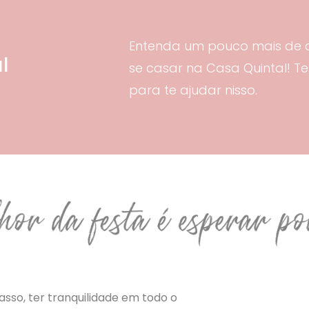
Entenda um pouco mais de 
l
se casar na Casa Quintal! 
para te ajudar nisso.
sso, ter tranquilidade em todo o