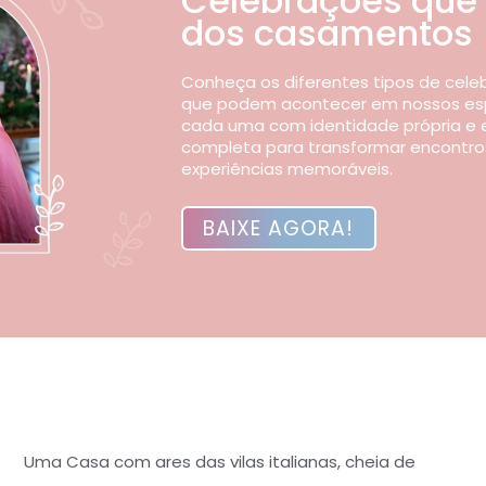
Celebrações que
dos casamentos
Conheça os diferentes tipos de cele
que podem acontecer em nossos es
cada uma com identidade própria e 
completa para transformar encontr
experiências memoráveis.
BAIXE AGORA!
Uma Casa com ares das vilas italianas, cheia de